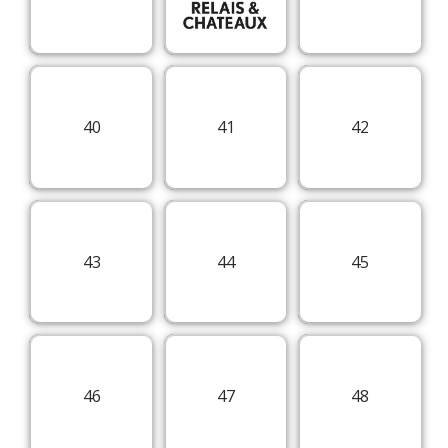
40
41
42
43
44
45
46
47
48