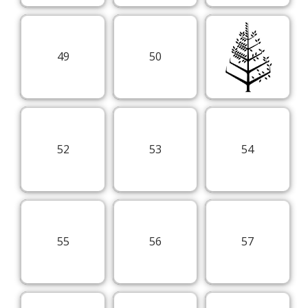
49
50
52
53
54
55
56
57