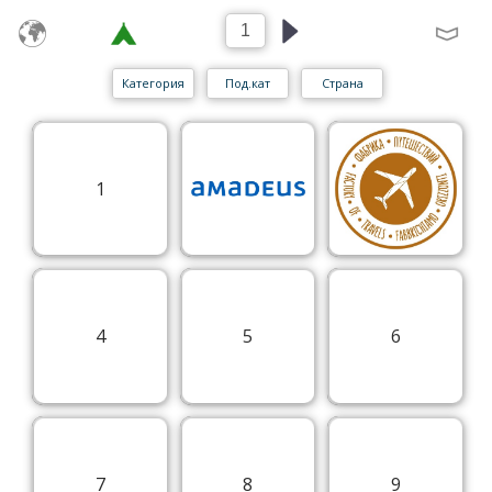
Категория
Под.кат
Страна
1
4
5
6
7
8
9