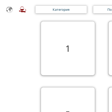
Категория
По
1