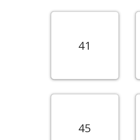
41
45