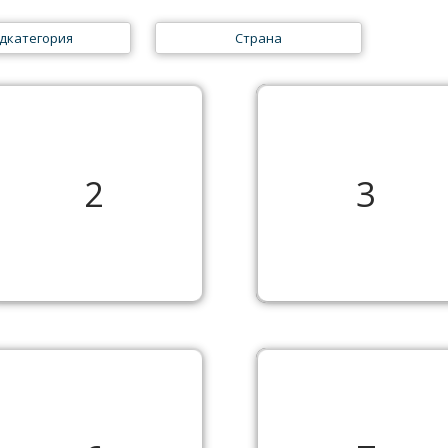
дкатегория
Страна
2
3