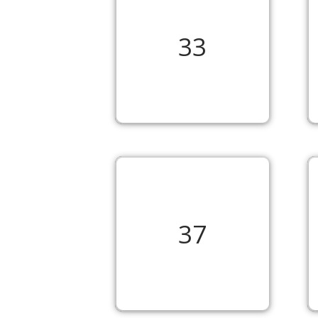
33
37